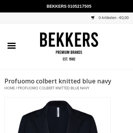
BEKKERS 0105217505
0 Artikelen - €0,00
Home
Mannen
Vrouwen
KADOBONNEN
Profuomo colbert knitted blue navy
HOME
/
PROFUOMO COLBERT KNITTED BLUE NAVY
Merken