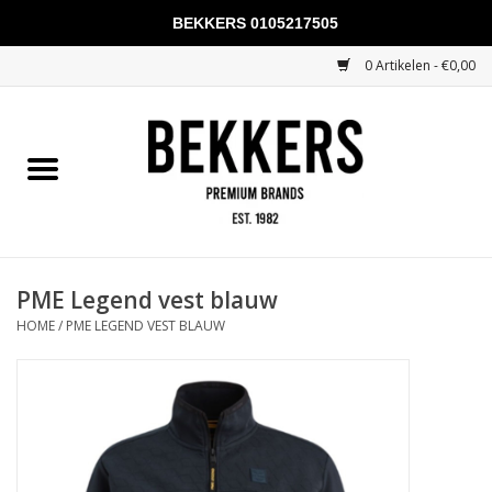
BEKKERS 0105217505
0 Artikelen - €0,00
Home
Mannen
Vrouwen
KADOBONNEN
PME Legend vest blauw
HOME
/
PME LEGEND VEST BLAUW
Merken