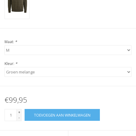
Maat:
*
Kleur:
*
€99,95
+
TOEVOEGEN AAN WINKELWAGEN
-