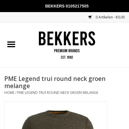
BEKKERS 0105217505
0 Artikelen - €0,00
Home
Mannen
Vrouwen
KADOBONNEN
PME Legend trui round neck groen
melange
Merken
HOME
/
PME LEGEND TRUI ROUND NECK GROEN MELANGE