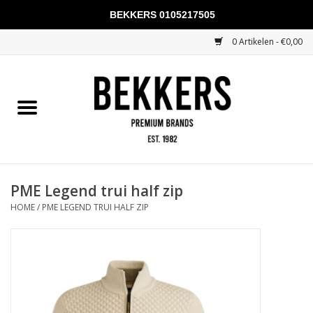
BEKKERS 0105217505
0 Artikelen - €0,00
Home
Mannen
Vrouwen
KADOBONNEN
PME Legend trui half zip
HOME
/
PME LEGEND TRUI HALF ZIP
Merken