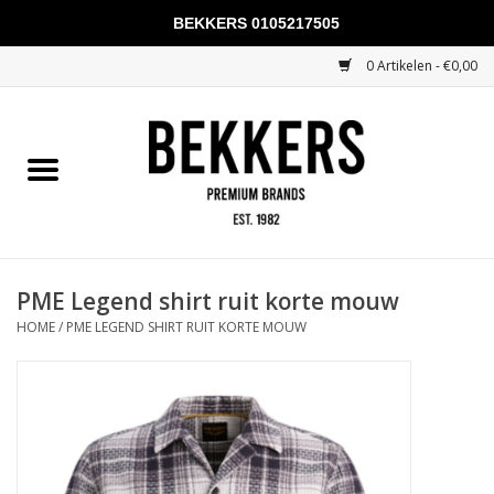
BEKKERS 0105217505
0 Artikelen - €0,00
Home
Mannen
Vrouwen
KADOBONNEN
PME Legend shirt ruit korte mouw
HOME
/
PME LEGEND SHIRT RUIT KORTE MOUW
Merken