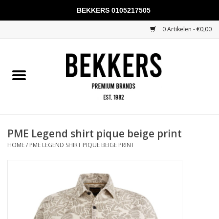
BEKKERS 0105217505
0 Artikelen - €0,00
Home
Mannen
Vrouwen
KADOBONNEN
PME Legend shirt pique beige print
HOME
/
PME LEGEND SHIRT PIQUE BEIGE PRINT
Merken