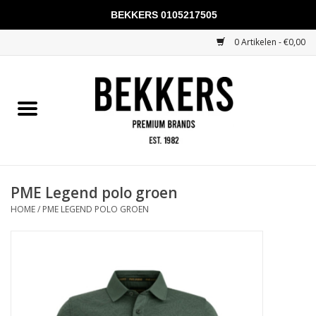
BEKKERS 0105217505
0 Artikelen - €0,00
Home
Mannen
Vrouwen
KADOBONNEN
PME Legend polo groen
HOME
/
PME LEGEND POLO GROEN
Merken