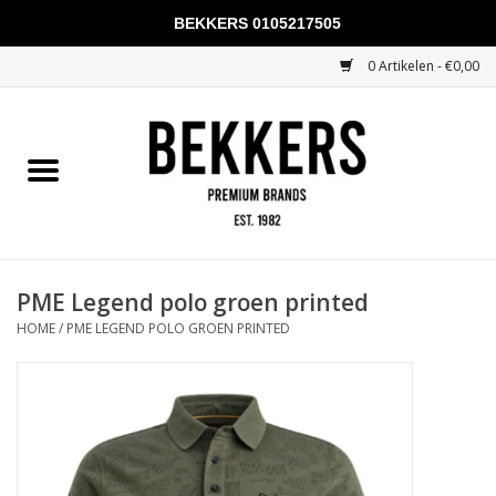
BEKKERS 0105217505
0 Artikelen - €0,00
Home
Mannen
Vrouwen
KADOBONNEN
PME Legend polo groen printed
HOME
/
PME LEGEND POLO GROEN PRINTED
Merken