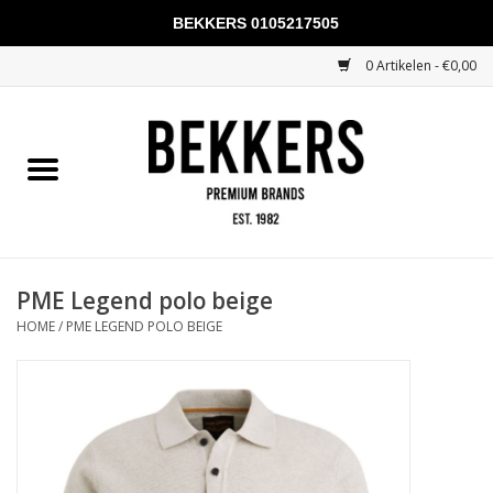
BEKKERS 0105217505
0 Artikelen - €0,00
Home
Mannen
Vrouwen
KADOBONNEN
PME Legend polo beige
HOME
/
PME LEGEND POLO BEIGE
Merken