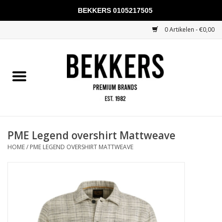
BEKKERS 0105217505
0 Artikelen - €0,00
Home
Mannen
Vrouwen
KADOBONNEN
PME Legend overshirt Mattweave
HOME
/
PME LEGEND OVERSHIRT MATTWEAVE
Merken