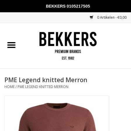
BEKKERS 0105217505
0 Artikelen - €0,00
Home
Mannen
Vrouwen
KADOBONNEN
PME Legend knitted Merron
HOME
/
PME LEGEND KNITTED MERRON
Merken