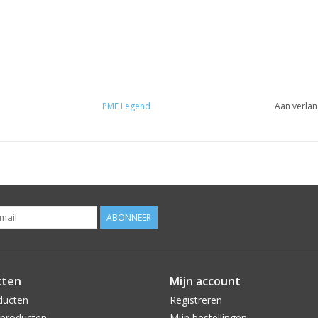
PME Legend
Aan verlan
ABONNEER
cten
Mijn account
ducten
Registreren
producten
Mijn bestellingen