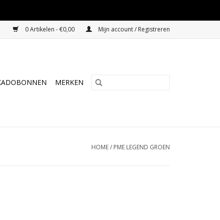
0 Artikelen - €0,00
Mijn account / Registreren
KADOBONNEN
MERKEN
HOME
/
PME LEGEND GROEN