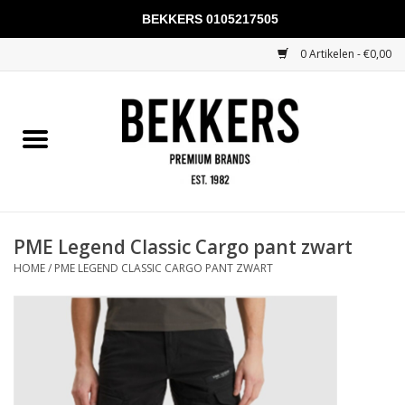
BEKKERS 0105217505
0 Artikelen - €0,00
Home
Mannen
Vrouwen
KADOBONNEN
PME Legend Classic Cargo pant zwart
HOME
/
PME LEGEND CLASSIC CARGO PANT ZWART
Merken