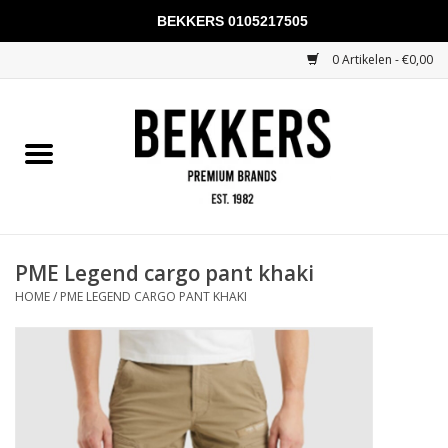
BEKKERS 0105217505
0 Artikelen - €0,00
Home
Mannen
Vrouwen
KADOBONNEN
PME Legend cargo pant khaki
HOME
/
PME LEGEND CARGO PANT KHAKI
Merken