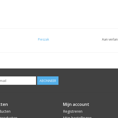
Pieszak
Aan verlan
ABONNEER
cten
Mijn account
ducten
Registreren
producten
Mijn bestellingen