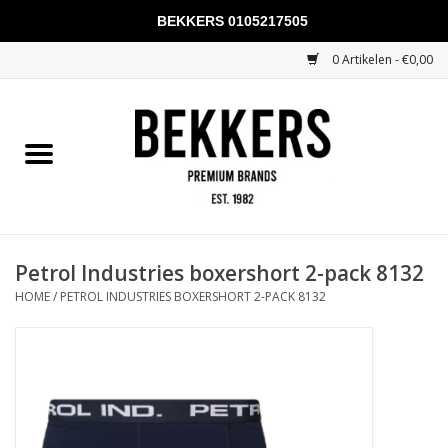
BEKKERS 0105217505
0 Artikelen - €0,00
Home
Mannen
Vrouwen
KADOBONNEN
Petrol Industries boxershort 2-pack 8132
HOME
/
PETROL INDUSTRIES BOXERSHORT 2-PACK 8132
Merken