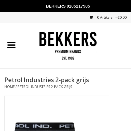
BEKKERS 0105217505
0 Artikelen - €0,00
Home
Mannen
Vrouwen
KADOBONNEN
Petrol Industries 2-pack grijs
HOME
/
PETROL INDUSTRIES 2-PACK GRIJS
Merken