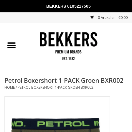
BEKKERS 0105217505
0 Artikelen - €0,00
Home
Mannen
Vrouwen
KADOBONNEN
Petrol Boxershort 1-PACK Groen BXR002
HOME
/
PETROL BOXERSHORT 1-PACK GROEN BXR002
Merken