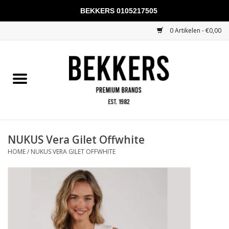
BEKKERS 0105217505
0 Artikelen - €0,00
Home
Mannen
Vrouwen
KADOBONNEN
NUKUS Vera Gilet Offwhite
HOME
/
NUKUS VERA GILET OFFWHITE
Merken