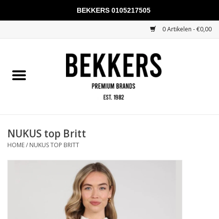
BEKKERS 0105217505
0 Artikelen - €0,00
Home
Mannen
Vrouwen
KADOBONNEN
NUKUS top Britt
HOME
/
NUKUS TOP BRITT
Merken