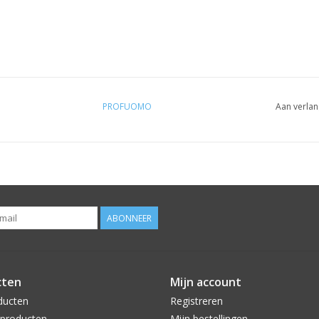
PROFUOMO
Aan verlan
ABONNEER
cten
Mijn account
ducten
Registreren
producten
Mijn bestellingen