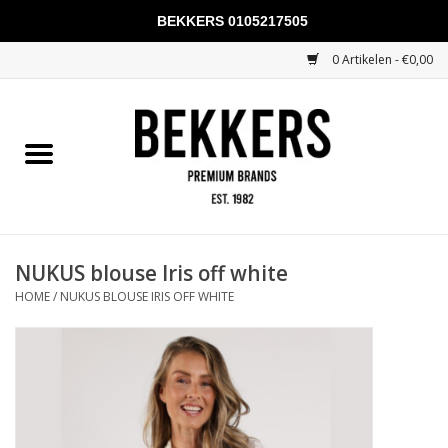
BEKKERS 0105217505
0 Artikelen - €0,00
Home
Mannen
Vrouwen
KADOBONNEN
NUKUS blouse Iris off white
HOME
/
NUKUS BLOUSE IRIS OFF WHITE
Merken