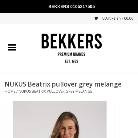
BEKKERS 0105217505
0 Artikelen - €0,00
Home
Mannen
Vrouwen
KADOBONNEN
NUKUS Beatrix pullover grey melange
HOME
/
NUKUS BEATRIX PULLOVER GREY MELANGE
Merken