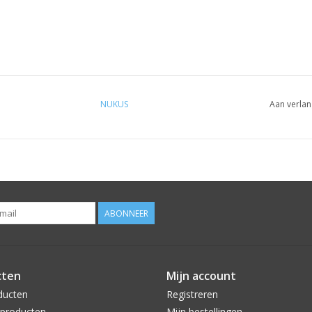
NUKUS
Aan verlan
ABONNEER
cten
Mijn account
ducten
Registreren
producten
Mijn bestellingen