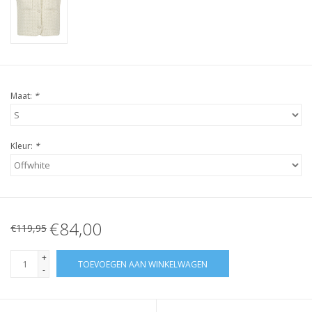
Maat:
*
Kleur:
*
€84,00
€119,95
+
TOEVOEGEN AAN WINKELWAGEN
-