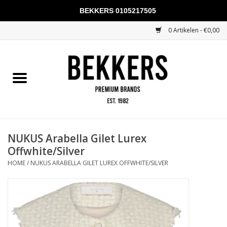
BEKKERS 0105217505
0 Artikelen - €0,00
Home
Mannen
Vrouwen
KADOBONNEN
NUKUS Arabella Gilet Lurex
Offwhite/Silver
Merken
HOME
/
NUKUS ARABELLA GILET LUREX OFFWHITE/SILVER