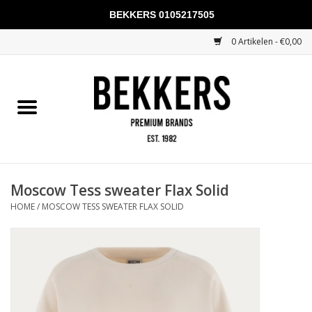
BEKKERS 0105217505
0 Artikelen - €0,00
Home
Mannen
Vrouwen
KADOBONNEN
Moscow Tess sweater Flax Solid
HOME
/
MOSCOW TESS SWEATER FLAX SOLID
Merken