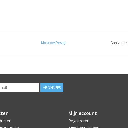
Moscow Design
Aan verlan
ABONNEER
cten
Mijn account
ducten
Registreren
producten
Mijn bestellingen