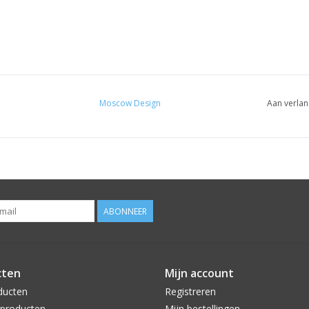
Moscow Design
Aan verlan
ABONNEER
cten
Mijn account
ducten
Registreren
producten
Mijn bestellingen