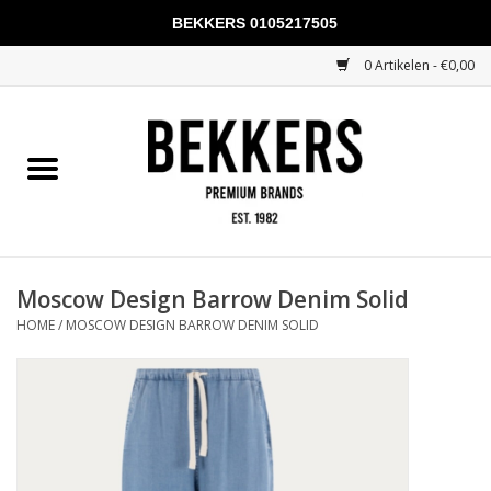
BEKKERS 0105217505
0 Artikelen - €0,00
Home
Mannen
Vrouwen
KADOBONNEN
Moscow Design Barrow Denim Solid
HOME
/
MOSCOW DESIGN BARROW DENIM SOLID
Merken