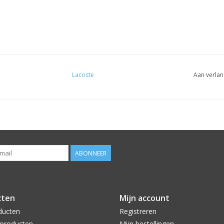
Lacoste
Aan verlan
ABONNEER
cten
Mijn account
ducten
Registreren
producten
Mijn bestellingen