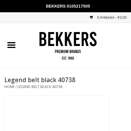
BEKKERS 0105217505
0 Artikelen - €0,00
Home
Mannen
Vrouwen
KADOBONNEN
Legend belt black 40738
HOME
/
LEGEND BELT BLACK 40738
Merken