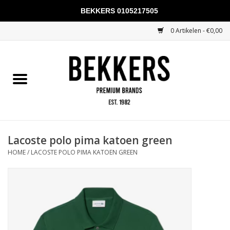
BEKKERS 0105217505
0 Artikelen - €0,00
Home
Mannen
Vrouwen
KADOBONNEN
Lacoste polo pima katoen green
HOME
/
LACOSTE POLO PIMA KATOEN GREEN
Merken