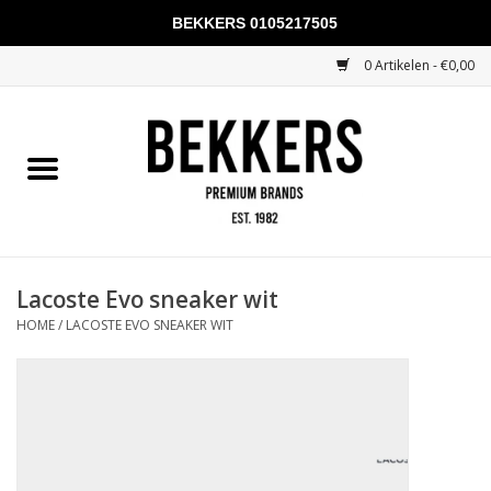
BEKKERS 0105217505
0 Artikelen - €0,00
Home
Mannen
Vrouwen
KADOBONNEN
Lacoste Evo sneaker wit
HOME
/
LACOSTE EVO SNEAKER WIT
Merken