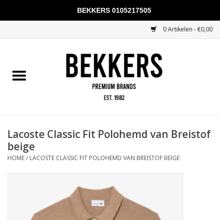
BEKKERS 0105217505
0 Artikelen - €0,00
Home
Mannen
Vrouwen
KADOBONNEN
Lacoste Classic Fit Polohemd van Breistof
beige
Merken
HOME
/
LACOSTE CLASSIC FIT POLOHEMD VAN BREISTOF BEIGE