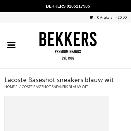
BEKKERS 0105217505
0 Artikelen - €0,00
Home
Mannen
Vrouwen
KADOBONNEN
Lacoste Baseshot sneakers blauw wit
HOME
/
LACOSTE BASESHOT SNEAKERS BLAUW WIT
Merken