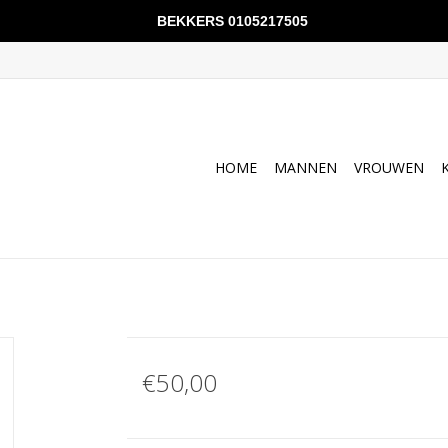
BEKKERS 0105217505
HOME
MANNEN
VROUWEN
€50,00