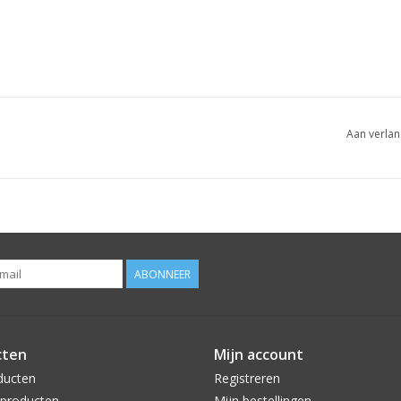
Aan verlan
ABONNEER
cten
Mijn account
ducten
Registreren
producten
Mijn bestellingen