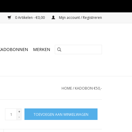
0 Artikelen - €0,00
Mijn account / Registreren
KADOBONNEN
MERKEN
HOME
/
KADOBON €50,-
+
TOEVOEGEN AAN WINKELWAGEN
-