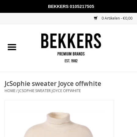
BEKKERS 0105217505
0 Artikelen - €0,00
Home
Mannen
Vrouwen
KADOBONNEN
JcSophie sweater Joyce offwhite
HOME
/
JCSOPHIE SWEATER JOYCE OFFWHITE
Merken