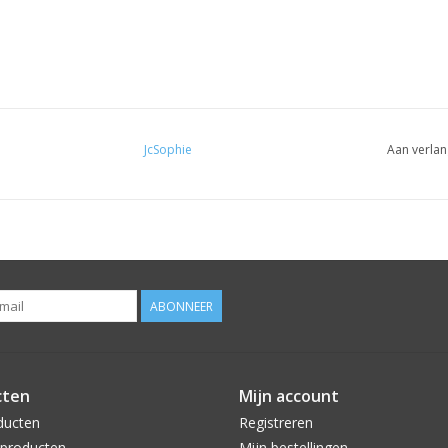
JcSophie
Aan verlan
ABONNEER
cten
Mijn account
ducten
Registreren
producten
Mijn bestellingen