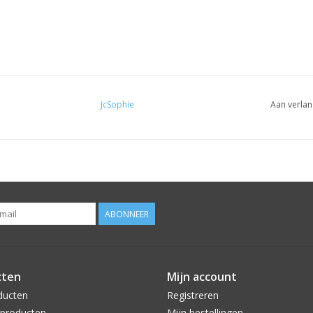
JcSophie
Aan verlan
ABONNEER
cten
Mijn account
ducten
Registreren
producten
Mijn bestellingen