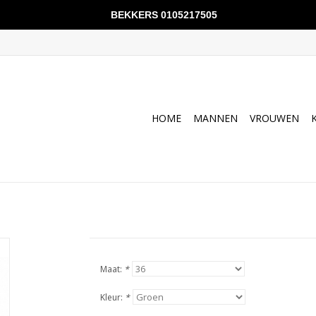
BEKKERS 0105217505
HOME
MANNEN
VROUWEN
Maat:
*
Kleur:
*