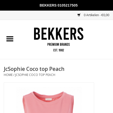
BEKKERS 0105217505
0 Artikelen - €0,00
Home
Mannen
Vrouwen
KADOBONNEN
JcSophie Coco top Peach
HOME
/
JCSOPHIE COCO TOP PEACH
Merken