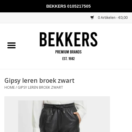
BEKKERS 0105217505
0 Artikelen - €0,00
Home
Mannen
Vrouwen
KADOBONNEN
Gipsy leren broek zwart
HOME
/
GIPSY LEREN BROEK ZWART
Merken