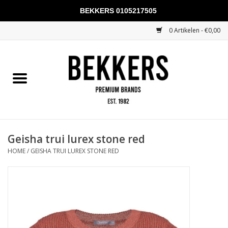
BEKKERS 0105217505
0 Artikelen - €0,00
Home
Mannen
Vrouwen
KADOBONNEN
Geisha trui lurex stone red
HOME
/
GEISHA TRUI LUREX STONE RED
Merken