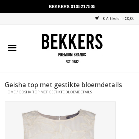
BEKKERS 0105217505
0 Artikelen - €0,00
Home
Mannen
Vrouwen
KADOBONNEN
Geisha top met gestikte bloemdetails
HOME
/
GEISHA TOP MET GESTIKTE BLOEMDETAILS
Merken