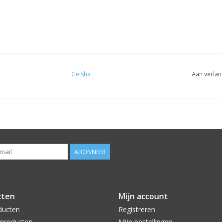
Geisha
Aan verlan
ABONNEER
cten
Mijn account
ducten
Registreren
producten
Mijn bestellingen