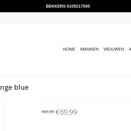
BEKKERS 0105217505
HOME
MANNEN
VROUWEN
ange blue
€69,99
€69,99