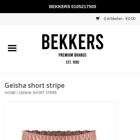
BEKKERS 0105217505
0 Artikelen - €0,00
Home
Mannen
Vrouwen
KADOBONNEN
Geisha short stripe
HOME
/
GEISHA SHORT STRIPE
Merken