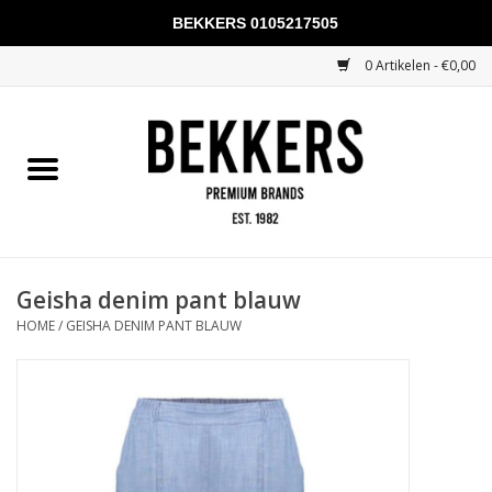
BEKKERS 0105217505
0 Artikelen - €0,00
Home
Mannen
Vrouwen
KADOBONNEN
Geisha denim pant blauw
HOME
/
GEISHA DENIM PANT BLAUW
Merken