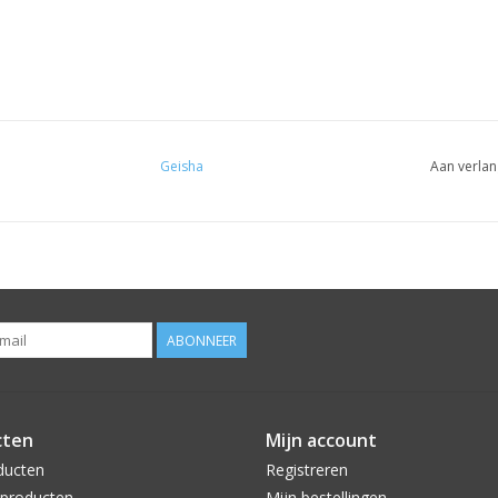
Geisha
Aan verlan
ABONNEER
cten
Mijn account
ducten
Registreren
producten
Mijn bestellingen