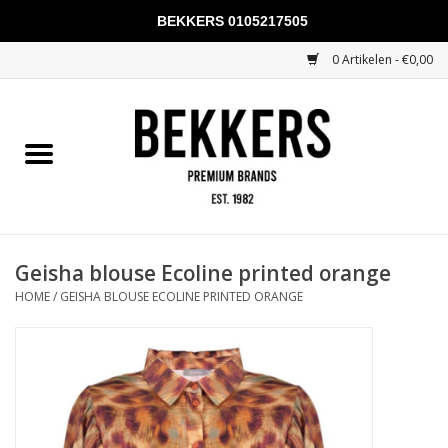
BEKKERS 0105217505
0 Artikelen - €0,00
Home
Mannen
Vrouwen
KADOBONNEN
Geisha blouse Ecoline printed orange
HOME
/
GEISHA BLOUSE ECOLINE PRINTED ORANGE
Merken