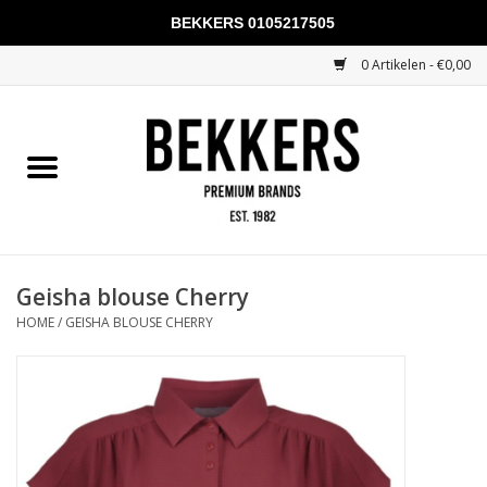
BEKKERS 0105217505
0 Artikelen - €0,00
Home
Mannen
Vrouwen
KADOBONNEN
Geisha blouse Cherry
HOME
/
GEISHA BLOUSE CHERRY
Merken