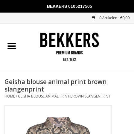
BEKKERS 0105217505
0 Artikelen - €0,00
Home
Mannen
Vrouwen
KADOBONNEN
Geisha blouse animal print brown
slangenprint
Merken
HOME
/
GEISHA BLOUSE ANIMAL PRINT BROWN SLANGENPRINT