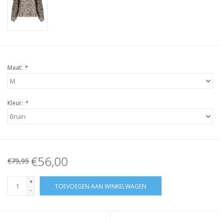
Maat:
*
Kleur:
*
€56,00
€79,95
+
TOEVOEGEN AAN WINKELWAGEN
-